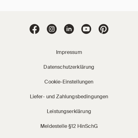
Jacobi Dachziegel 
Jacobi Dachziegel auf Facebook
Jacobi Dachziegel auf Instagram
Jacobi Dachziegel auf Linke
Jacobi Dachziegel a
Jacobi Dachz
Impressum
Datenschutzerklärung
Cookie-Einstellungen
Liefer- und Zahlungsbedingungen
Leistungserklärung
Meldestelle §12 HinSchG