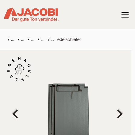
Haup
/
/
/
/
/
edelschiefer