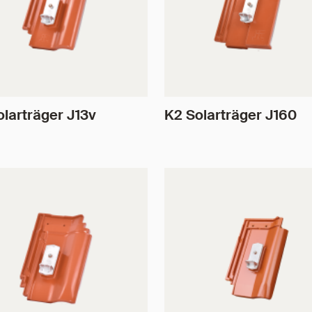
olarträger J13v
K2 Solarträger J160