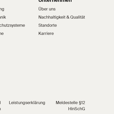
Unternehmen
ung
Über uns
nik
Nachhaltigkeit & Qualität
schutzsysteme
Standorte
he
Karriere
d
Leistungserklärung
Meldestelle §12
n
HinSchG