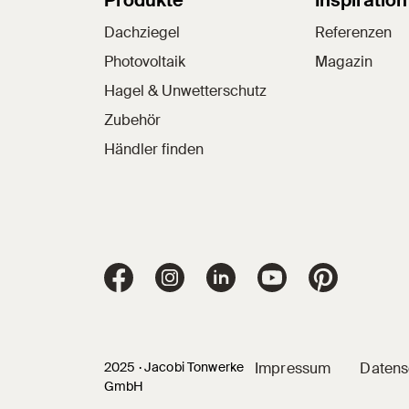
Sitemap
Produkte
Inspiration
Dachziegel
Referenzen
Photovoltaik
Magazin
Hagel & Unwetterschutz
Zubehör
Händler finden
Jacobi Dachziegel auf
Jacobi Dachziegel auf Facebook
Jacobi Dachziegel auf Instagram
Jacobi Dachziegel auf Li
Jacobi Dachziege
Jacobi Dac
2025 · Jacobi Tonwerke
Impressum
Datens
GmbH