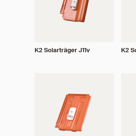
K2 Solarträger J11v
K2 S