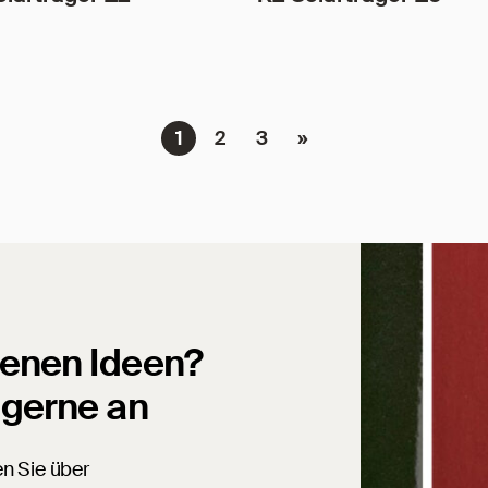
1
2
3
»
genen Ideen?
 gerne an
en Sie über