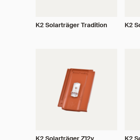
K2 Solarträger Tradition
K2 S
K2 Solarträger Z12v
K2 S