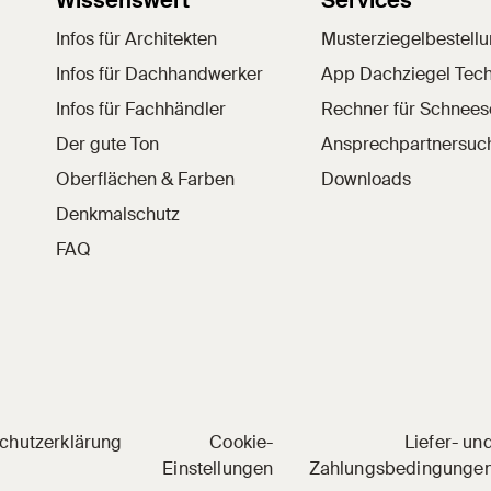
Wissenswert
Services
Infos für Architekten
Musterziegelbestell
Infos für Dachhandwerker
App Dachziegel Tech
Infos für Fachhändler
Rechner für Schnee
Der gute Ton
Ansprechpartnersuc
Oberflächen & Farben
Downloads
Denkmalschutz
FAQ
 Social Media
nkedIn
l auf YouTube
hziegel auf Pinterest
chutzerklärung
Cookie-
Liefer- un
Einstellungen
Zahlungsbedingunge