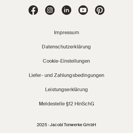
Jacobi Dachziegel 
Jacobi Dachziegel auf Facebook
Jacobi Dachziegel auf Instagram
Jacobi Dachziegel auf Linke
Jacobi Dachziegel a
Jacobi Dachz
Impressum
Datenschutzerklärung
Cookie-Einstellungen
Liefer- und Zahlungsbedingungen
Leistungserklärung
Meldestelle §12 HinSchG
2025 · Jacobi Tonwerke GmbH