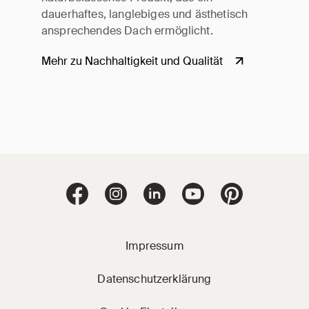
dauerhaftes, langlebiges und ästhetisch
ansprechendes Dach ermöglicht.
Mehr zu Nachhaltigkeit und Qualität
Jacobi Dachziegel 
Jacobi Dachziegel auf Facebook
Jacobi Dachziegel auf Instagram
Jacobi Dachziegel auf Linke
Jacobi Dachziegel a
Jacobi Dachz
Impressum
Datenschutzerklärung