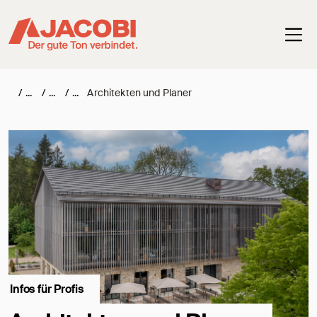
Haup
/
/
/
Architekten und Planer
Infos für Profis