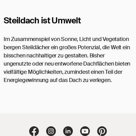
Steildach ist Umwelt
Im Zusammenspiel von Sonne, Licht und Vegetation
bergen Steildächer ein großes Potenzial, die Welt ein
bisschen nachhaltiger zu gestalten. Bisher
ungenutzte oder neu entworfene Dachflächen bieten
vielfältige Möglichkeiten, zumindest einen Teil der
Energiegewinnung auf das Dach zu verlegen.
Jacobi Dachziegel 
Jacobi Dachziegel auf Facebook
Jacobi Dachziegel auf Instagram
Jacobi Dachziegel auf Linke
Jacobi Dachziegel a
Jacobi Dachz