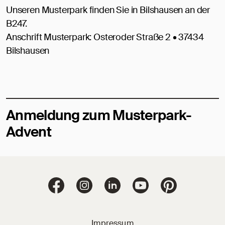
Unseren Musterpark finden Sie in Bilshausen an der
B247.
Anschrift Musterpark: Osteroder Straße 2 • 37434
Bilshausen
Anmeldung zum Musterpark-
Advent
Jacobi Dachziegel 
Jacobi Dachziegel auf Facebook
Jacobi Dachziegel auf Instagram
Jacobi Dachziegel auf Linke
Jacobi Dachziegel a
Jacobi Dachz
Impressum