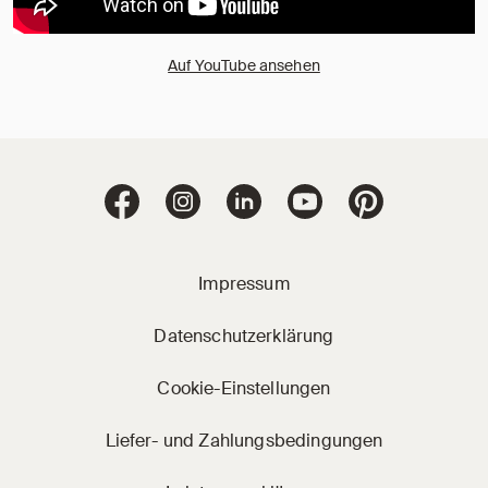
Auf YouTube ansehen
Jacobi Dachziegel 
Jacobi Dachziegel auf Facebook
Jacobi Dachziegel auf Instagram
Jacobi Dachziegel auf Linke
Jacobi Dachziegel a
Jacobi Dachz
Impressum
Datenschutzerklärung
Cookie-Einstellungen
Liefer- und Zahlungsbedingungen