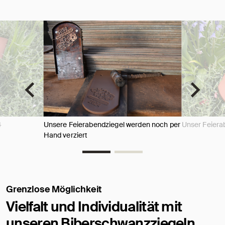
4
Unsere Feierabendziegel werden noch per
Unser Feiera
Hand verziert
Grenzlose Möglichkeit
Vielfalt und Individualität mit
unseren Biberschwanzziegeln