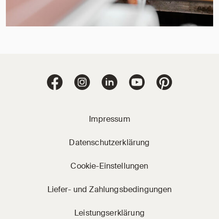
Jacobi Dachziegel 
Jacobi Dachziegel auf Facebook
Jacobi Dachziegel auf Instagram
Jacobi Dachziegel auf Linke
Jacobi Dachziegel a
Jacobi Dachz
Impressum
Datenschutzerklärung
Cookie-Einstellungen
Liefer- und Zahlungsbedingungen
Leistungserklärung