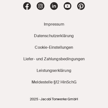
Jacobi Dachziegel 
Jacobi Dachziegel auf Facebook
Jacobi Dachziegel auf Instagram
Jacobi Dachziegel auf Linke
Jacobi Dachziegel a
Jacobi Dachz
Impressum
Datenschutzerklärung
Cookie-Einstellungen
Liefer- und Zahlungsbedingungen
Leistungserklärung
Meldestelle §12 HinSchG
2025 · Jacobi Tonwerke GmbH