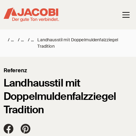
Haup
/
/
/
Landhausstil mit Doppelmuldenfalzziegel
Tradition
Referenz
Landhausstil mit
Doppelmuldenfalzziegel
Tradition
Jacobi Dachziegel auf FaceBook
Jacobi Dachziegel auf Pinterest