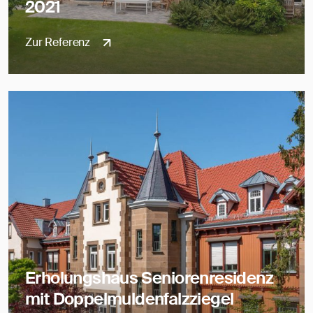
2021
Zur Referenz
Erholungshaus Seniorenresidenz
mit Doppelmuldenfalzziegel