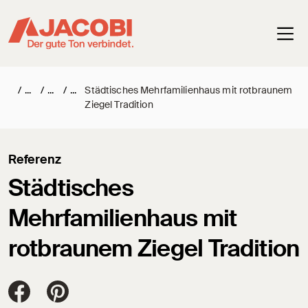
Haup
/
/
/
Städtisches Mehrfamilienhaus mit rotbraunem
Ziegel Tradition
Referenz
Städtisches
Mehrfamilienhaus mit
rotbraunem Ziegel Tradition
Jacobi Dachziegel auf FaceBook
Jacobi Dachziegel auf Pinterest