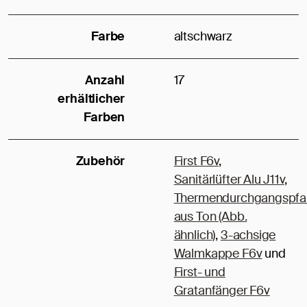
Farbe
altschwarz
Anzahl
17
erhältlicher
Farben
Zubehör
First F6v
,
Sanitärlüfter Alu J11v
,
Thermendurchgangspfa
aus Ton (Abb.
ähnlich)
,
3-achsige
Walmkappe F6v
und
First- und
Gratanfänger F6v