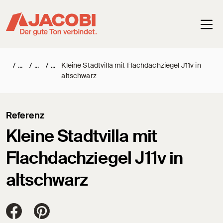
Haup
/
/
/
Kleine Stadtvilla mit Flachdachziegel J11v in
altschwarz
Referenz
Kleine Stadtvilla mit
Flachdachziegel J11v in
altschwarz
Jacobi Dachziegel auf FaceBook
Jacobi Dachziegel auf Pinterest