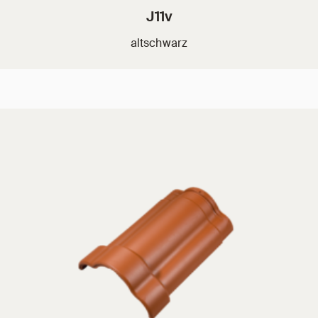
J11v
altschwarz