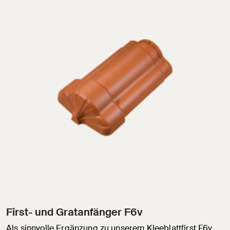
First- und Gratanfänger F6v
Als sinnvolle Ergänzung zu unserem Kleeblattfirst F6v