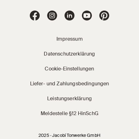
Jacobi Dachziegel 
Jacobi Dachziegel auf Facebook
Jacobi Dachziegel auf Instagram
Jacobi Dachziegel auf Linke
Jacobi Dachziegel a
Jacobi Dachz
Impressum
Datenschutzerklärung
Cookie-Einstellungen
Liefer- und Zahlungsbedingungen
Leistungserklärung
Meldestelle §12 HinSchG
2025 · Jacobi Tonwerke GmbH