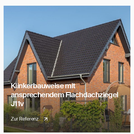
Klinkerbauweise mit
ansprechendem Flachdachziegel
J11v
Zur Referenz