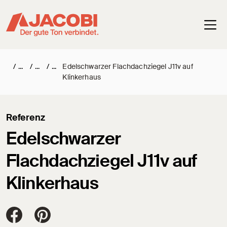
Haup
/
/
/
Edelschwarzer Flachdachziegel J11v auf
Klinkerhaus
Referenz
Edelschwarzer
Flachdachziegel J11v auf
Klinkerhaus
Jacobi Dachziegel auf FaceBook
Jacobi Dachziegel auf Pinterest