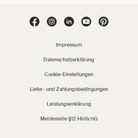
Jacobi Dachziegel 
Jacobi Dachziegel auf Facebook
Jacobi Dachziegel auf Instagram
Jacobi Dachziegel auf Linke
Jacobi Dachziegel a
Jacobi Dachz
Impressum
Datenschutzerklärung
Cookie-Einstellungen
Liefer- und Zahlungsbedingungen
Leistungserklärung
Meldestelle §12 HinSchG