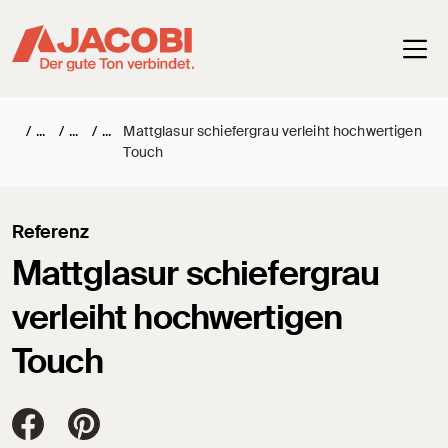
Haup
/
/
/
Mattglasur schiefergrau verleiht hochwertigen
Touch
Referenz
Mattglasur schiefergrau
verleiht hochwertigen
Touch
Jacobi Dachziegel auf FaceBook
Jacobi Dachziegel auf Pinterest