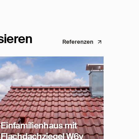
sieren
Referenzen
Einfamilienhaus mit
Flachdachziegel W6v