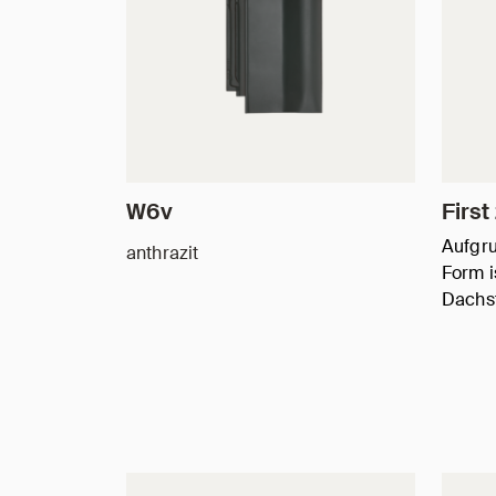
W6v
First
Aufgru
anthrazit
Form is
Dachst