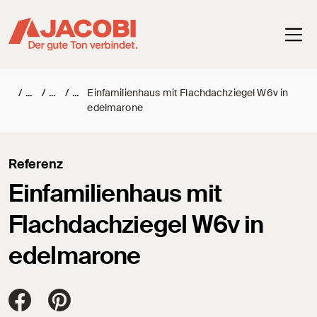
Haup
/
/
/
Einfamilienhaus mit Flachdachziegel W6v in
edelmarone
Referenz
Einfamilienhaus mit
Flachdachziegel W6v in
edelmarone
Jacobi Dachziegel auf FaceBook
Jacobi Dachziegel auf Pinterest