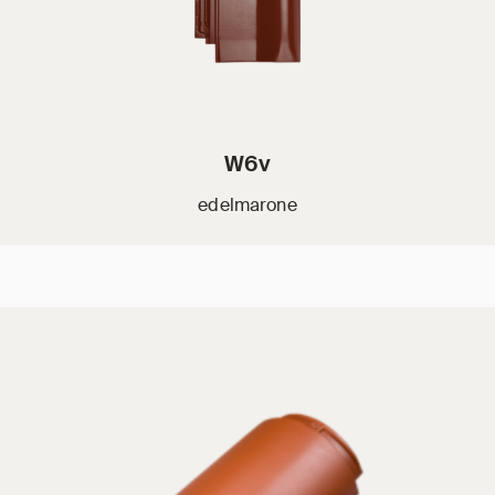
W6v
edelmarone