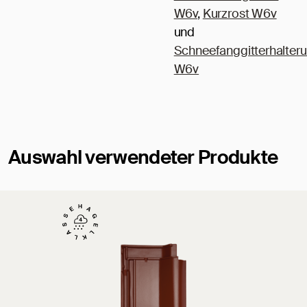
W6v
,
Kurzrost W6v
und
Schneefanggitterhalter
W6v
Auswahl verwendeter Produkte