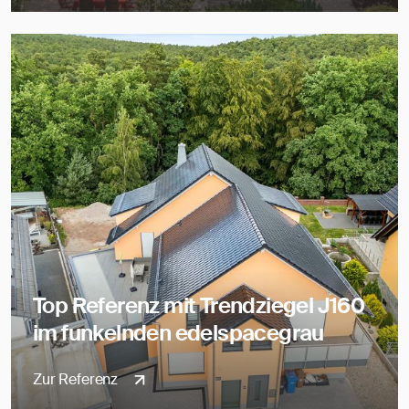
Top Referenz mit Trendziegel J160
im funkelnden edelspacegrau
Zur Referenz