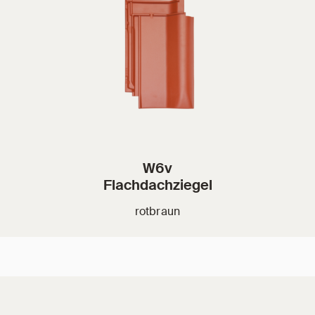
W6v
Flachdachziegel
rotbraun