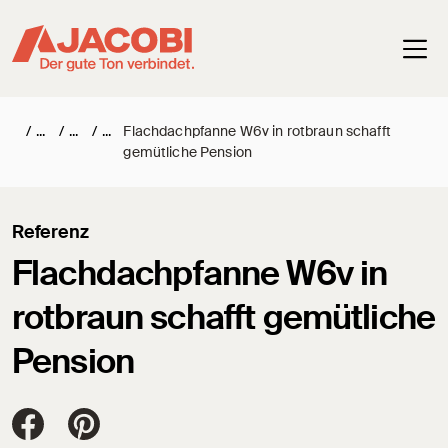
Haup
/
/
/
Flachdachpfanne W6v in rotbraun schafft
gemütliche Pension
Referenz
Flachdachpfanne W6v in
rotbraun schafft gemütliche
Pension
Jacobi Dachziegel auf FaceBook
Jacobi Dachziegel auf Pinterest