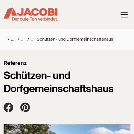
Haup
/
/
/
Schützen- und Dorfgemeinschaftshaus
Referenz
Schützen- und
Dorfgemeinschaftshaus
Jacobi Dachziegel auf FaceBook
Jacobi Dachziegel auf Pinterest