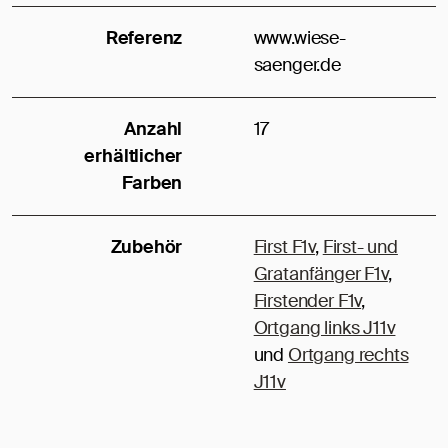
Referenz
www.wiese-
saenger.de
Anzahl
17
erhältlicher
Farben
Zubehör
First F1v
,
First- und
Gratanfänger F1v
,
Firstender F1v
,
Ortgang links J11v
und
Ortgang rechts
J11v