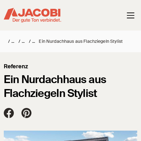
Haup
/
/
/
Ein Nurdachhaus aus Flachziegeln Stylist
Referenz
Ein Nurdachhaus aus
Flachziegeln Stylist
Jacobi Dachziegel auf FaceBook
Jacobi Dachziegel auf Pinterest