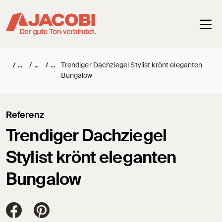
Haup
/
/
/
Trendiger Dachziegel Stylist krönt eleganten
Bungalow
Referenz
Trendiger Dachziegel
Stylist krönt eleganten
Bungalow
Jacobi Dachziegel auf FaceBook
Jacobi Dachziegel auf Pinterest