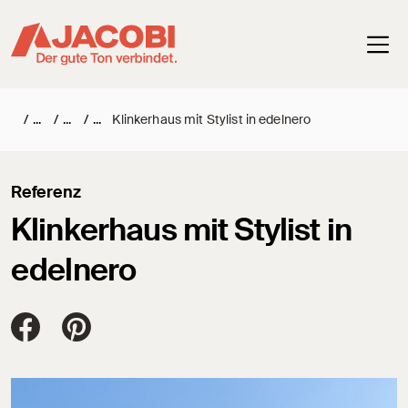
Haup
/
/
/
Klinkerhaus mit Stylist in edelnero
Referenz
Klinkerhaus mit Stylist in
edelnero
Jacobi Dachziegel auf FaceBook
Jacobi Dachziegel auf Pinterest