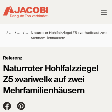
Haup
/
/
/
Naturroter Hohlfalzziegel Z5 »variwell« auf zwei
Mehrfamilienhäusern
Referenz
Naturroter Hohlfalzziegel
Z5 »variwell« auf zwei
Mehrfamilienhäusern
Jacobi Dachziegel auf FaceBook
Jacobi Dachziegel auf Pinterest