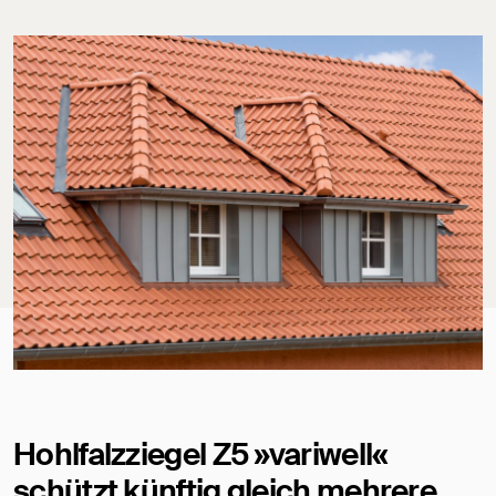
Hohlfalzziegel Z5 »variwell«
schützt künftig gleich mehrere