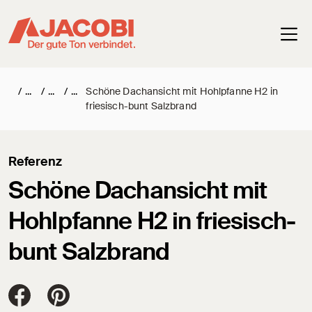
Haup
/
/
/
Schöne Dachansicht mit Hohlpfanne H2 in
friesisch-bunt Salzbrand
Referenz
Schöne Dachansicht mit
Hohlpfanne H2 in friesisch-
bunt Salzbrand
Jacobi Dachziegel auf FaceBook
Jacobi Dachziegel auf Pinterest