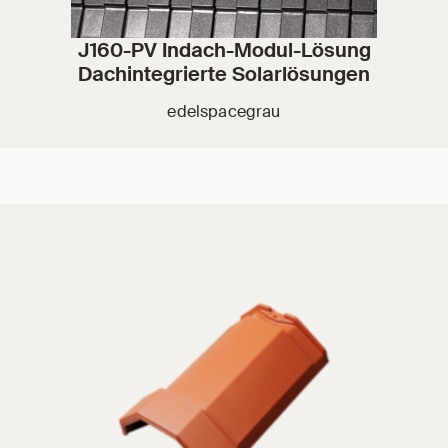
J160-PV Indach-Modul-Lösung
Dachintegrierte Solarlösungen
edelspacegrau