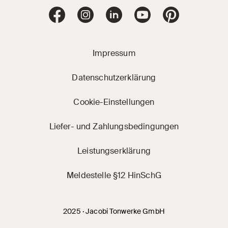
Jacobi Dachziegel 
Jacobi Dachziegel auf Facebook
Jacobi Dachziegel auf Instagram
Jacobi Dachziegel auf Linke
Jacobi Dachziegel a
Jacobi Dachz
Impressum
Datenschutzerklärung
Cookie-Einstellungen
Liefer- und Zahlungsbedingungen
Leistungserklärung
Meldestelle §12 HinSchG
2025 · Jacobi Tonwerke GmbH