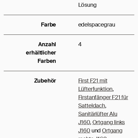
Lösung
Farbe
edelspacegrau
Anzahl
4
erhältlicher
Farben
Zubehör
First F21 mit
Lüfterfunktion
,
Firstanfänger F21 für
Satteldach
,
Sanitärlüfter Alu
J160
,
Ortgang links
J160
und
Ortgang