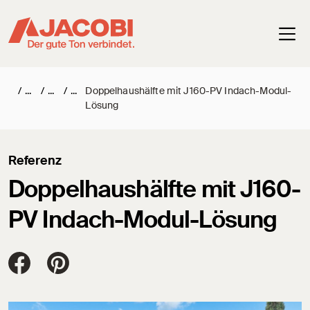
Haup
/
/
/
Doppelhaushälfte mit J160-PV Indach-Modul-
Lösung
Referenz
Doppelhaushälfte mit J160-
PV Indach-Modul-Lösung
Jacobi Dachziegel auf FaceBook
Jacobi Dachziegel auf Pinterest