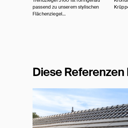
Trendziegel J160 ist formgenau
Krönun
passend zu unserem stylischen
Krüppe
Flächenziegel…
Diese Referenzen 