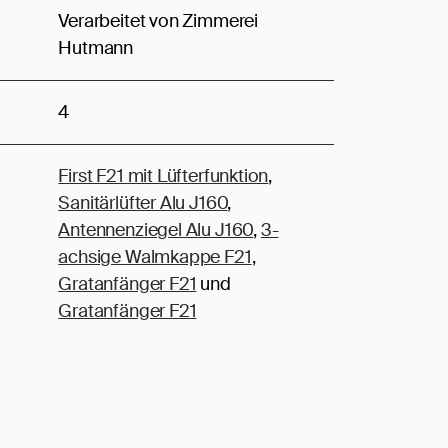
Verarbeitet von Zimmerei
Hutmann
4
First F21 mit Lüfterfunktion
,
Sanitärlüfter Alu J160
,
Antennenziegel Alu J160
,
3-
achsige Walmkappe F21
,
Gratanfänger F21
und
Gratanfänger F21