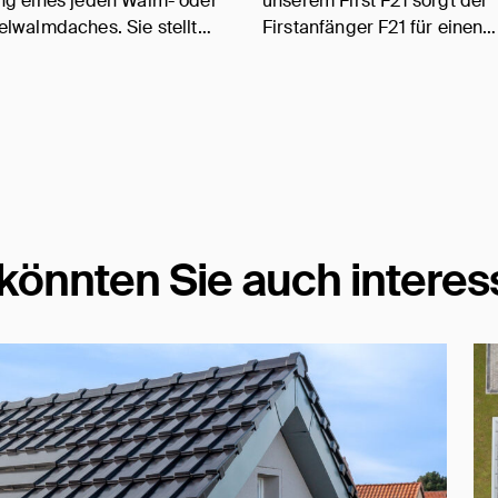
g eines jeden Walm- oder
unserem First F21 sorgt der
lwalmdaches. Sie stellt…
Firstanfänger F21 für einen…
könnten Sie auch interes