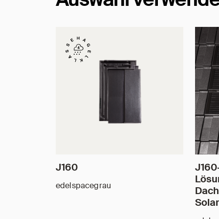
J160
J160
Lösu
edelspacegrau
Dach
Sola