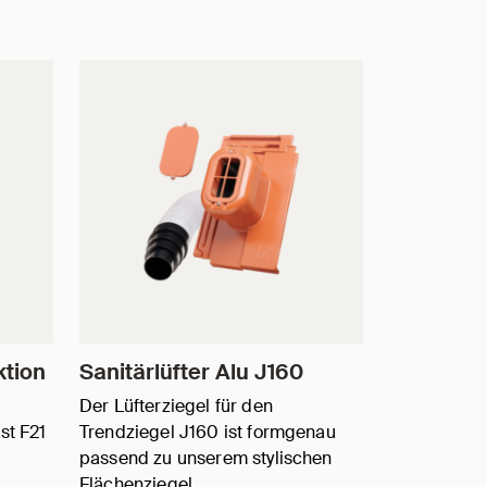
ktion
Sanitärlüfter Alu J160
Der Lüfterziegel für den
st F21
Trendziegel J160 ist formgenau
passend zu unserem stylischen
Flächenziegel…