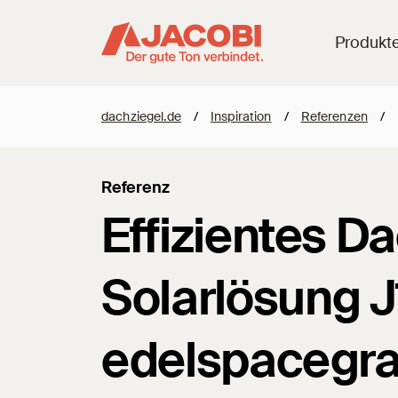
Produkt
dachziegel.de
/
Inspiration
/
Referenzen
/
Referenz
Effizientes D
Solarlösung J
edelspacegr