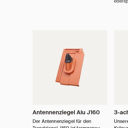
edels
Antennenziegel Alu J160
3-ac
Der Antennenziegel für den
Unsere