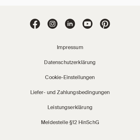
Jacobi Dachziegel 
Jacobi Dachziegel auf Facebook
Jacobi Dachziegel auf Instagram
Jacobi Dachziegel auf Linke
Jacobi Dachziegel a
Jacobi Dachz
Impressum
Datenschutzerklärung
Cookie-Einstellungen
Liefer- und Zahlungsbedingungen
Leistungserklärung
Meldestelle §12 HinSchG