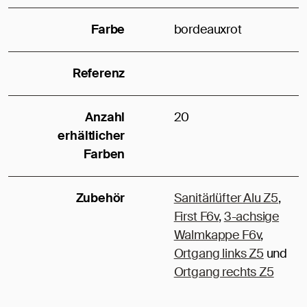
Farbe
bordeauxrot
Referenz
Anzahl
20
erhältlicher
Farben
Zubehör
Sanitärlüfter Alu Z5
,
First F6v
,
3-achsige
Walmkappe F6v
,
Ortgang links Z5
und
Ortgang rechts Z5