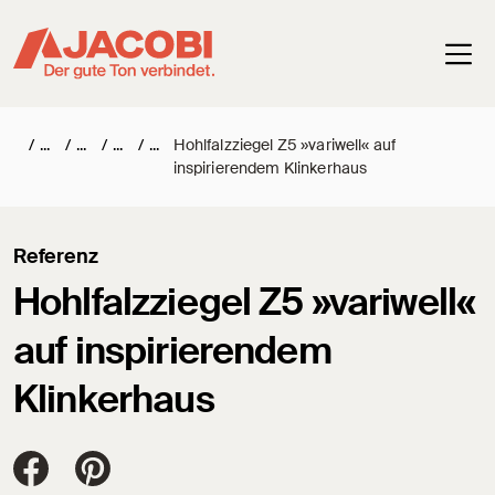
Haup
/
/
/
/
Hohlfalzziegel Z5 »variwell« auf
inspirierendem Klinkerhaus
Referenz
Hohlfalzziegel Z5 »variwell«
auf inspirierendem
Klinkerhaus
Jacobi Dachziegel auf FaceBook
Jacobi Dachziegel auf Pinterest