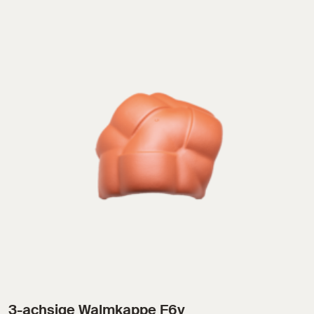
3-achsige Walmkappe F6v