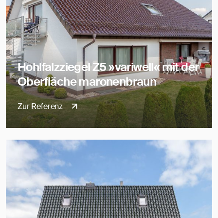
Hohlfalzziegel Z5 »variwell« mit der
Oberfläche maronenbraun
Zur Referenz