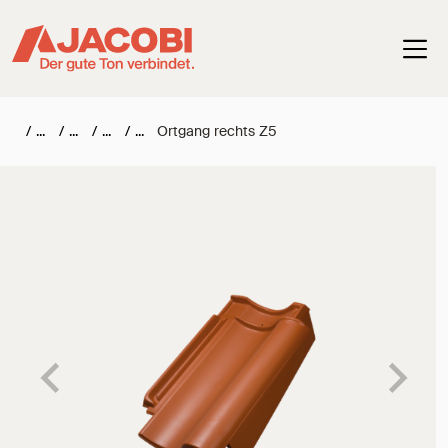
Haup
/
/
/
/
Ortgang rechts Z5