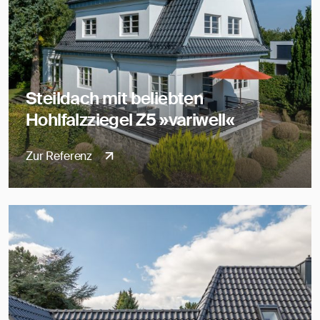
Steildach mit beliebten
Hohlfalzziegel Z5 »variwell«
Zur Referenz