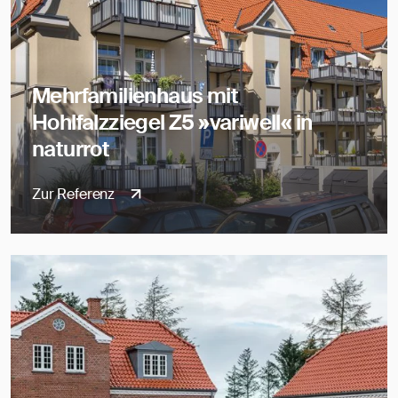
Mehrfamilienhaus mit
Hohlfalzziegel Z5 »variwell« in
naturrot
Zur Referenz