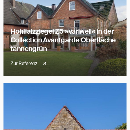
Hohlfalzziegel Z5 »variwell« in der
Collection Avantgarde Oberfläche
tannengrün
Zur Referenz