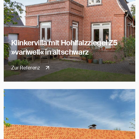
Klinkervilla mit Hohlfalzziegel Z5
»variwell« in altschwarz
Zur Referenz