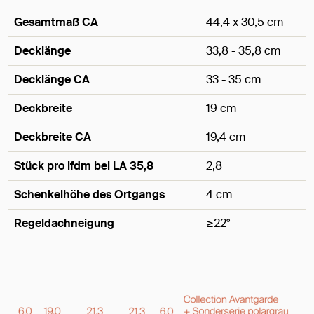
Gesamtmaß CA
44,4 x 30,5 cm
Decklänge
33,8 - 35,8 cm
Decklänge CA
33 - 35 cm
Deckbreite
19 cm
Deckbreite CA
19,4 cm
Stück pro lfdm bei LA 35,8
2,8
Schenkelhöhe des Ortgangs
4 cm
Regeldachneigung
≥22°
Maße