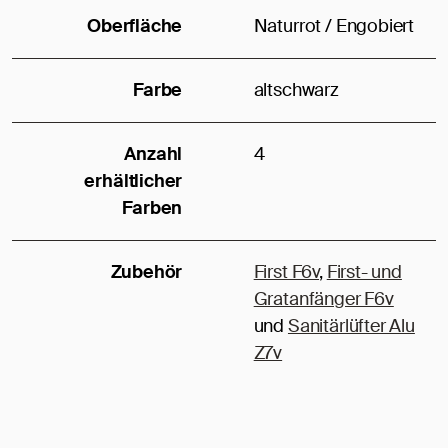
Oberfläche
Naturrot / Engobiert
Farbe
altschwarz
Anzahl
4
erhältlicher
Farben
Zubehör
First F6v
,
First- und
Gratanfänger F6v
und
Sanitärlüfter Alu
Z7v