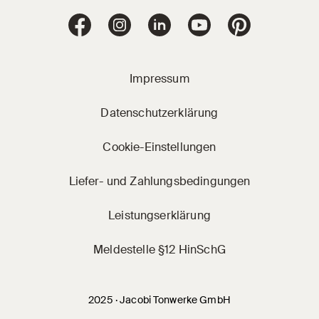
Jacobi Dachziegel 
Jacobi Dachziegel auf Facebook
Jacobi Dachziegel auf Instagram
Jacobi Dachziegel auf Linke
Jacobi Dachziegel a
Jacobi Dachz
Impressum
Datenschutzerklärung
Cookie-Einstellungen
Liefer- und Zahlungsbedingungen
Leistungserklärung
Meldestelle §12 HinSchG
2025 · Jacobi Tonwerke GmbH