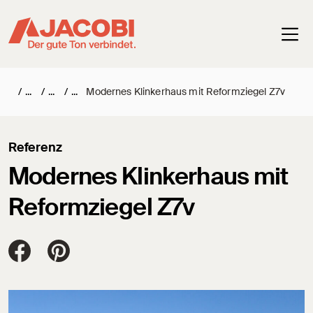
Haup
/
/
/
Modernes Klinkerhaus mit Reformziegel Z7v
Referenz
Modernes Klinkerhaus mit
Reformziegel Z7v
Jacobi Dachziegel auf FaceBook
Jacobi Dachziegel auf Pinterest