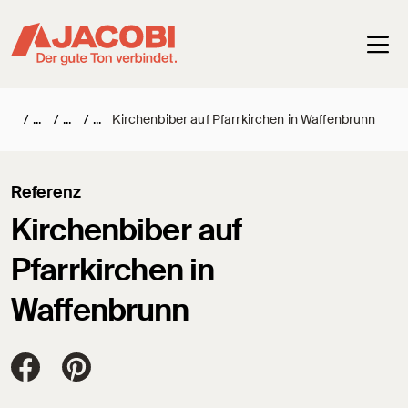
Haup
/
/
/
Kirchenbiber auf Pfarrkirchen in Waffenbrunn
Referenz
Kirchenbiber auf
Pfarrkirchen in
Waffenbrunn
Jacobi Dachziegel auf FaceBook
Jacobi Dachziegel auf Pinterest