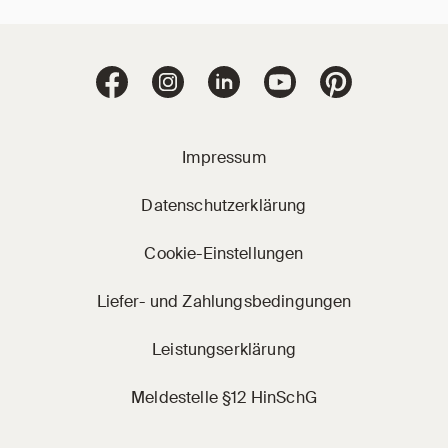
Jacobi Dachziegel 
Jacobi Dachziegel auf Facebook
Jacobi Dachziegel auf Instagram
Jacobi Dachziegel auf Linke
Jacobi Dachziegel a
Jacobi Dachz
Impressum
Datenschutzerklärung
Cookie-Einstellungen
Liefer- und Zahlungsbedingungen
Leistungserklärung
Meldestelle §12 HinSchG