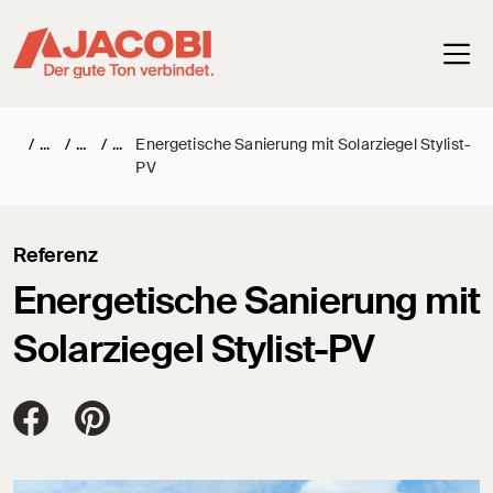
Haup
/
/
/
Energetische Sanierung mit Solarziegel Stylist-
PV
Referenz
Energetische Sanierung mit
Solarziegel Stylist-PV
Jacobi Dachziegel auf FaceBook
Jacobi Dachziegel auf Pinterest