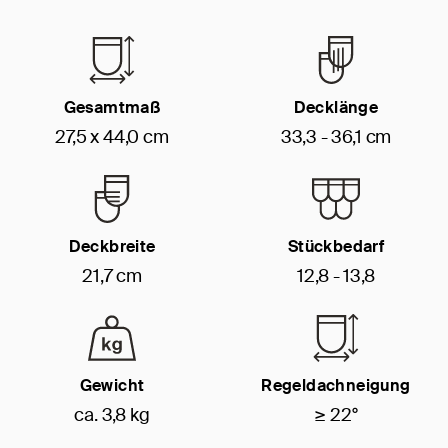
Gesamtmaß
Decklänge
27,5 x 44,0 cm
33,3 - 36,1 cm
Deckbreite
Stückbedarf
21,7 cm
12,8 - 13,8
Gewicht
Regeldachneigung
ca. 3,8 kg
≥ 22°