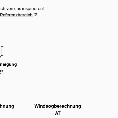
ich von uns inspirieren!
Referenzbereich
neigung
5°
chnung
Windsogberechnung
AT