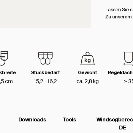
Lassen Sie s
Zu unserem 
kbreite
Stückbedarf
Gewicht
Regeldach
,5 cm
15,2 - 16,2
ca. 2,8 kg
≥ 3
Downloads
Tools
Windsogbere
DE