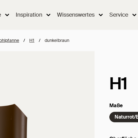
e
Inspiration
Wissenswertes
Service
ohlpfanne
/
H1
/
dunkelbraun
H1
Maße
Naturrot/