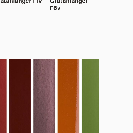
atanfänger F1v
Gratanfänger
F6v