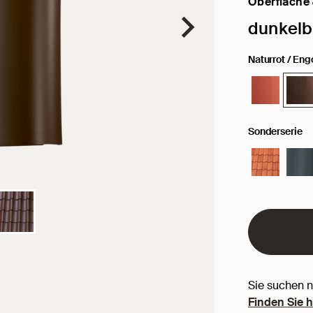
Oberfläche
Ausgewählte
dunkelb
Naturrot / Eng
Sonderserie
Sie suchen 
Finden Sie 