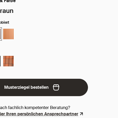
 & Farbe
 Oberfläche / Farbe:
raun
obiert
Musterziegel bestellen
nach fachlich kompetenter Beratung?
hier Ihren persönlichen Ansprechpartner