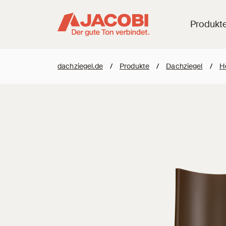
Produkt
dachziegel.de
/
Produkte
/
Dachziegel
/
H