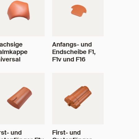
achsige
Anfangs- und
almkappe
Endscheibe F1,
iversal
F1v und F16
rst- und
First- und