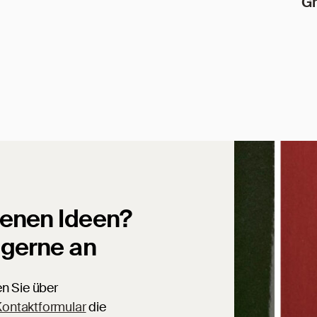
Gr
genen Ideen?
 gerne an
en Sie über
ontaktformular
die