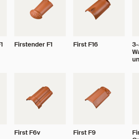
1
Firstender F1
First F16
3-
W
un
First F6v
First F9
Fi