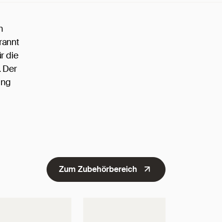
n
rannt
r die
. Der
ung
Zum Zubehörbereich