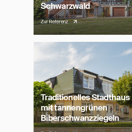
Schwarzwald
Zur Referenz
Traditionelles Stadthaus
mit tannengrünen
Biberschwanzziegeln