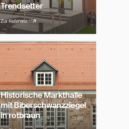
Trendsetter
Zur Referenz
Historische Markthalle
mit Biberschwanzziegel
in rotbraun