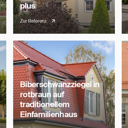
plus
Zur Referenz
Biberschwanzziegel in
rotbraun auf
traditionellem
Einfamilienhaus