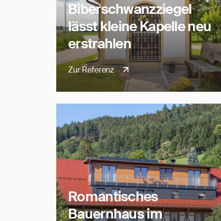
Biberschwanzziegel
lässt kleine Kapelle neu
erstrahlen
Zur Referenz
Romantisches
Bauernhaus im