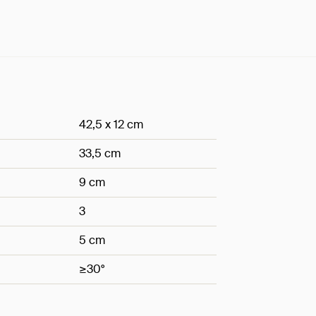
42,5 x 12 cm
33,5 cm
9 cm
3
5 cm
≥30°