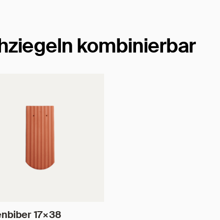
hziegeln kombinierbar
enbiber 17×38