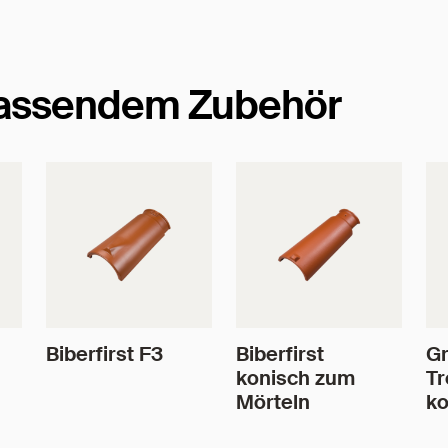
passendem Zubehör
Biberfirst F3
Biberfirst
Gr
konisch zum
Tr
Mörteln
ko