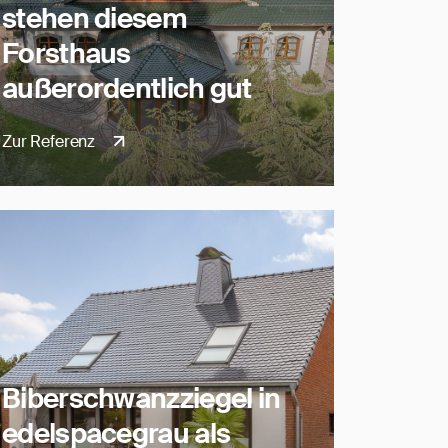
stehen diesem
Forsthaus
außerordentlich gut
Zur Referenz
Biberschwanzziegel in
edelspacegrau als