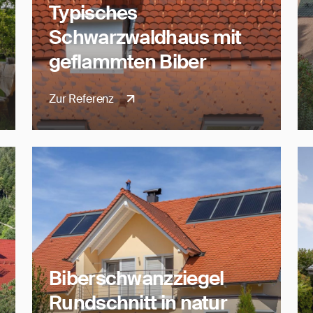
Typisches
Schwarzwaldhaus mit
geflammten Biber
Zur Referenz
Biberschwanzziegel
Rundschnitt in natur