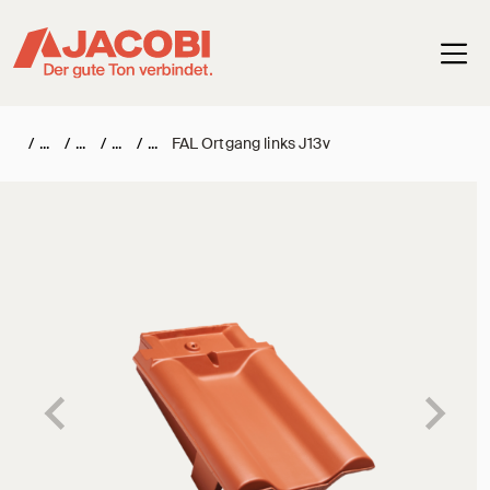
Haup
/
/
/
/
FAL Ortgang links J13v