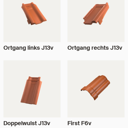
Ortgang links J13v
Ortgang rechts J13v
Doppelwulst J13v
First F6v