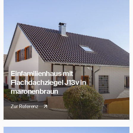
Einfamilienhaus mit
Flachdachziegel J13v in
maronenbraun
Zur Referenz