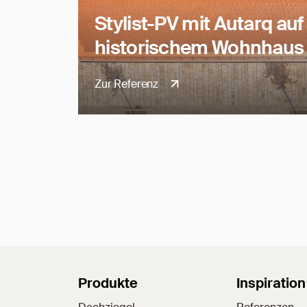
Stylist-PV mit Autarq auf
historischem Wohnhaus
Zur Referenz
Sitemap
Produkte
Inspiration