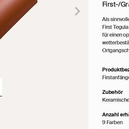
First-/G
Als sinnvol
First Tegul
für einen o
wetterbest
Ortgangsch
Produktbe
Firstanfäng
Zubehör
Keramische
Anzahl erh
9 Farben