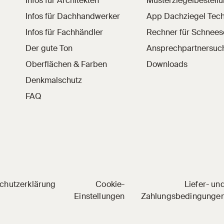
Infos für Architekten
Musterziegelbestell
Infos für Dachhandwerker
App Dachziegel Tech
Infos für Fachhändler
Rechner für Schnee
Der gute Ton
Ansprechpartnersuc
Oberflächen & Farben
Downloads
Denkmalschutz
FAQ
 Social Media
nkedIn
l auf YouTube
hziegel auf Pinterest
chutzerklärung
Cookie-
Liefer- un
Einstellungen
Zahlungsbedingunge