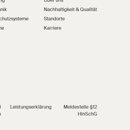
ung
Über uns
nik
Nachhaltigkeit & Qualität
schutzsysteme
Standorte
he
Karriere
d
Leistungserklärung
Meldestelle §12
n
HinSchG