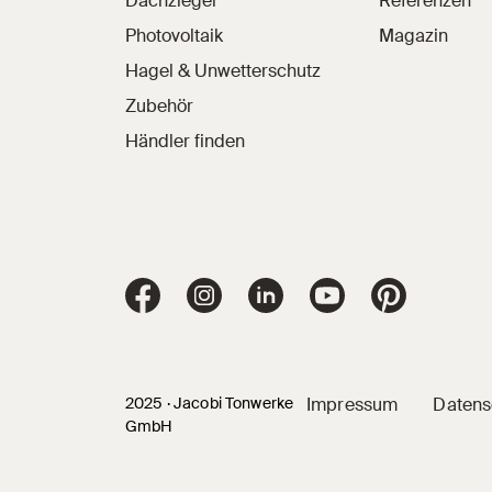
Dachziegel
Referenzen
Photovoltaik
Magazin
Hagel & Unwetterschutz
Zubehör
Händler finden
Jacobi Dachziegel auf
Jacobi Dachziegel auf Facebook
Jacobi Dachziegel auf Instagram
Jacobi Dachziegel auf Li
Jacobi Dachziege
Jacobi Dac
2025 · Jacobi Tonwerke
Impressum
Datens
GmbH