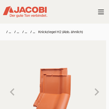
Haup
/
/
/
/
Knickziegel H2 (Abb. ähnlich)