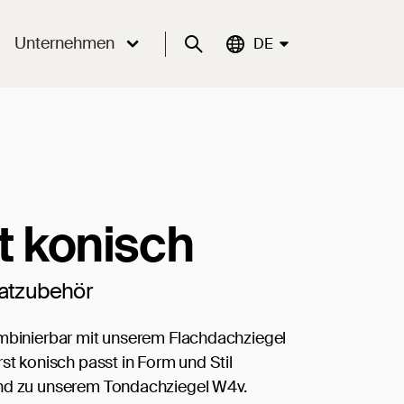
Unternehmen
Suche
Aktuelle Sprache:
DE
st konisch
ratzubehör
mbinierbar mit unserem Flachdachziegel
rst konisch passt in Form und Stil
nd zu unserem Tondachziegel W4v.