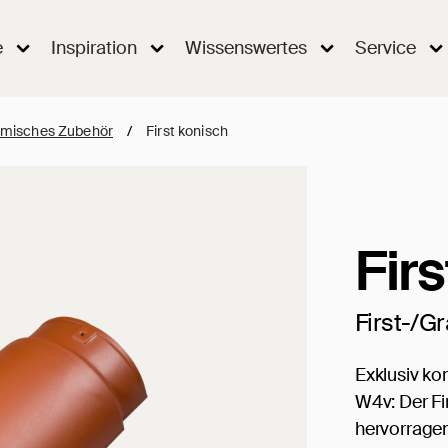
e
Inspiration
Wissenswertes
Service
misches Zubehör
/
First konisch
Fir
First-/G
Exklusiv ko
W4v: Der Fi
hervorrage