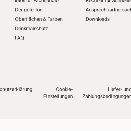
Infos für Fachhändler
Rechner für Schnee
Der gute Ton
Ansprechpartnersuc
Oberflächen & Farben
Downloads
Denkmalschutz
FAQ
 Social Media
nkedIn
l auf YouTube
hziegel auf Pinterest
chutzerklärung
Cookie-
Liefer- un
Einstellungen
Zahlungsbedingunge