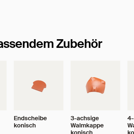
passendem Zubehör
Endscheibe
3-achsige
4-
konisch
Walmkappe
W
konisch
ko