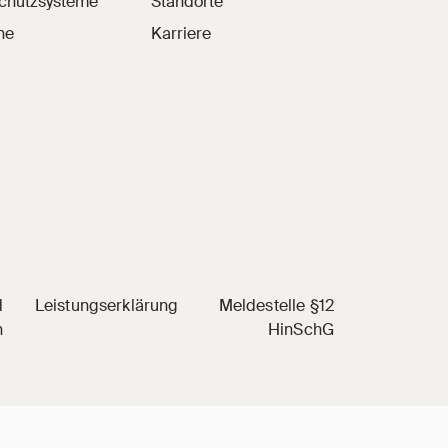
schutzsysteme
Standorte
he
Karriere
d
Leistungserklärung
Meldestelle §12
n
HinSchG