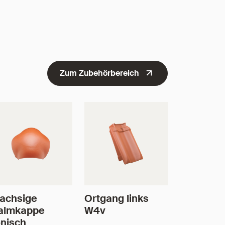
Zum Zubehörbereich
achsige
Ortgang links
almkappe
W4v
nisch