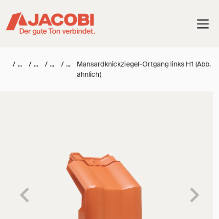
Haup
/
/
/
/
Mansardknickziegel-Ortgang links H1 (Abb.
ähnlich)