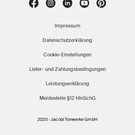
Jacobi Dachziegel 
Jacobi Dachziegel auf Facebook
Jacobi Dachziegel auf Instagram
Jacobi Dachziegel auf Linke
Jacobi Dachziegel a
Jacobi Dachz
Impressum
Datenschutzerklärung
Cookie-Einstellungen
Liefer- und Zahlungsbedingungen
Leistungserklärung
Meldestelle §12 HinSchG
2025 · Jacobi Tonwerke GmbH