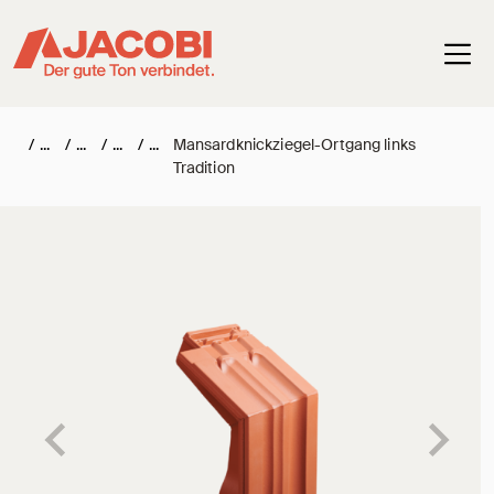
Haup
/
/
/
/
Mansardknickziegel-Ortgang links
Tradition