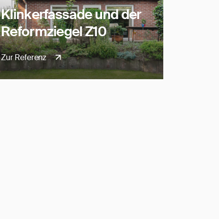
Klinkerfassade und der
Reformziegel Z10
Zur Referenz