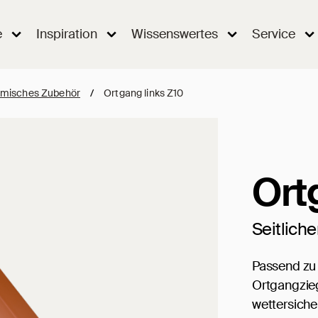
e
Inspiration
Wissenswertes
Service
misches Zubehör
/
Ortgang links Z10
Ort
Seitlich
Passend zu
Ortgangzieg
wettersiche