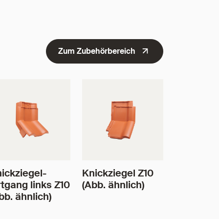
Zum Zubehörbereich
ickziegel-
Knickziegel Z10
tgang links Z10
(Abb. ähnlich)
bb. ähnlich)