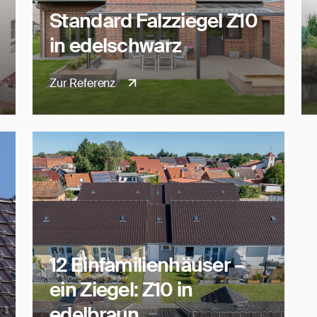
Standard Falzziegel Z10
in edelschwarz
Zur Referenz
12 Einfamilienhäuser –
ein Ziegel: Z10 in
edelbraun