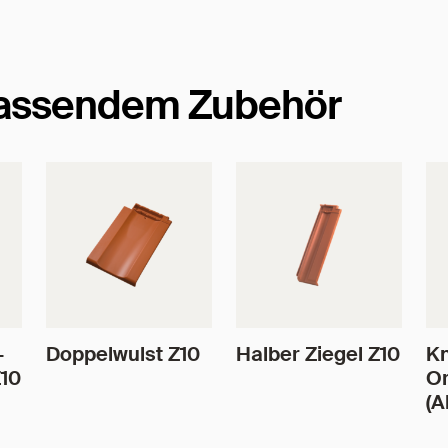
passendem Zubehör
-
Doppelwulst Z10
Halber Ziegel Z10
Kn
Z10
Or
(A