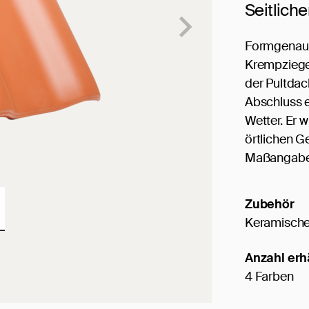
Seitlich
Formgenau 
Krempziegel
der Pultdac
Abschluss e
Wetter. Er 
örtlichen G
Maßangaben
Zubehör
Keramische
Anzahl erh
4 Farben