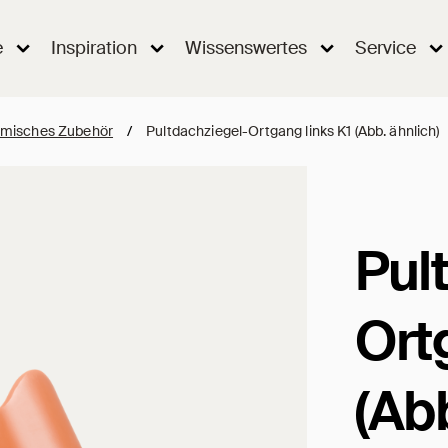
e
Inspiration
Wissenswertes
Service
misches Zubehör
/
Pultdachziegel-Ortgang links K1 (Abb. ähnlich)
Pul
Ort
(Abb