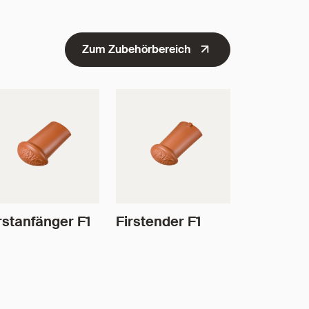
Zum Zubehörbereich
rstanfänger F1
Firstender F1