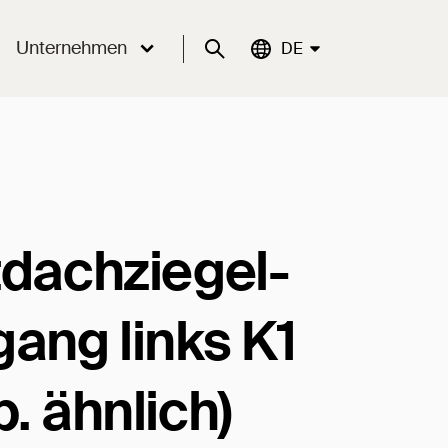
Unternehmen
Suche
Aktuelle Sprache:
DE
tdachziegel-
gang links K1
. ähnlich)