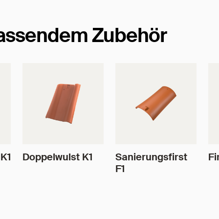
passendem Zubehör
 K1
Doppelwulst K1
Sanierungsfirst
Fi
F1