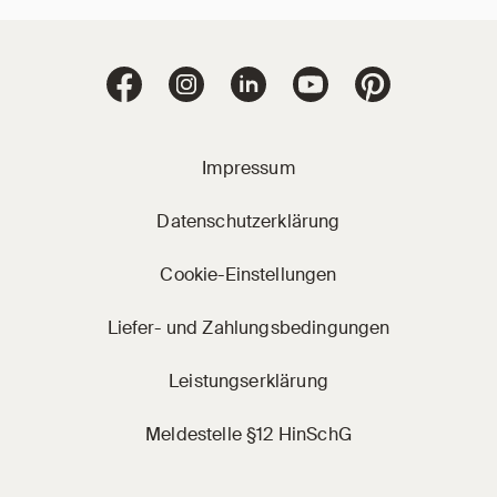
Jacobi Dachziegel 
Jacobi Dachziegel auf Facebook
Jacobi Dachziegel auf Instagram
Jacobi Dachziegel auf Linke
Jacobi Dachziegel a
Jacobi Dachz
Impressum
Datenschutzerklärung
Cookie-Einstellungen
Liefer- und Zahlungsbedingungen
Leistungserklärung
Meldestelle §12 HinSchG