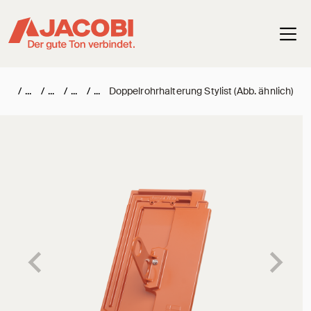
Haup
/
/
/
/
Doppelrohrhalterung Stylist (Abb. ähnlich)