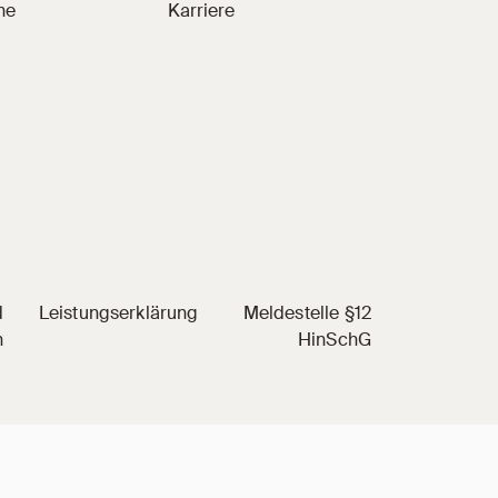
he
Karriere
d
Leistungserklärung
Meldestelle §12
n
HinSchG