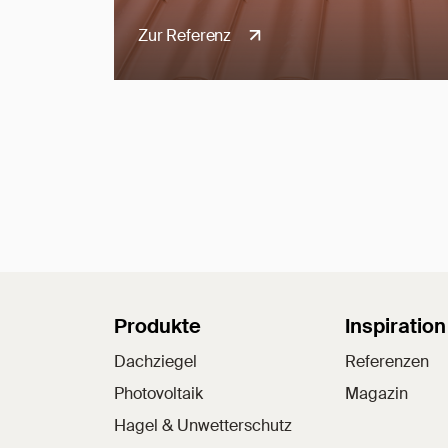
Zur Referenz
Sitemap
Produkte
Inspiration
Dachziegel
Referenzen
Photovoltaik
Magazin
Hagel & Unwetterschutz