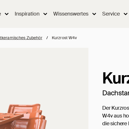
e
Inspiration
Wissenswertes
Service
tkeramisches Zubehör
/
Kurzrost W4v
Kur
Dachsta
Der Kurzros
W4v aus ho
die sichere