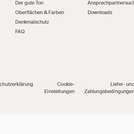
Der gute Ton
Ansprechpartnersuc
Oberflächen & Farben
Downloads
Denkmalschutz
FAQ
 Social Media
nkedIn
l auf YouTube
hziegel auf Pinterest
chutzerklärung
Cookie-
Liefer- un
Einstellungen
Zahlungsbedingunge