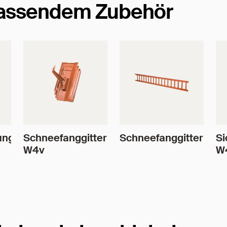
passendem Zubehör
ung
Schneefanggitterhalterung
Schneefanggitter
Si
W4v
W