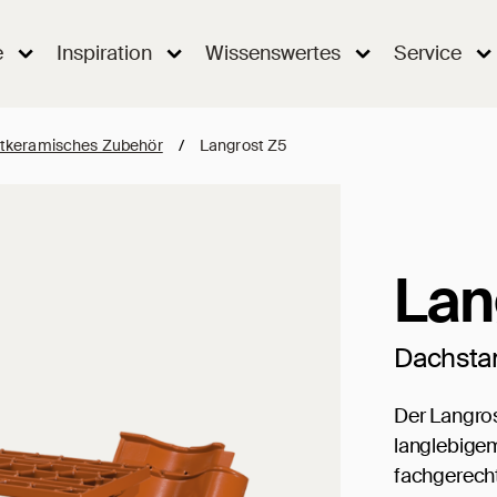
e
Inspiration
Wissenswertes
Service
tkeramisches Zubehör
/
Langrost Z5
Lan
Dachsta
Der Langro
langlebigem
fachgerecht