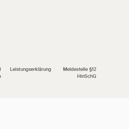
d
Leistungserklärung
Meldestelle §12
n
HinSchG