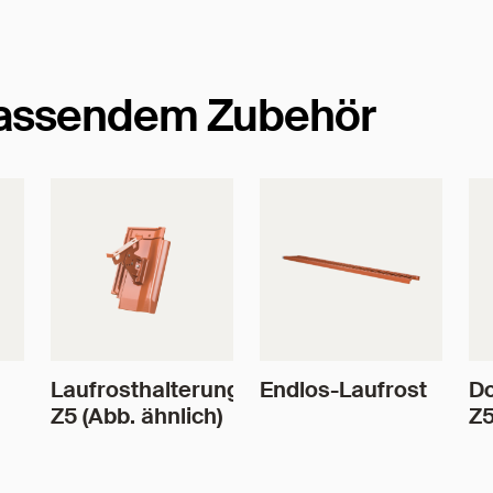
passendem Zubehör
Laufrosthalterung
Endlos-Laufrost
Do
Z5 (Abb. ähnlich)
Z5