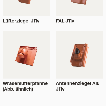
Lüfterziegel J11v
FAL J11v
Wrasenlüfterpfanne
Antennenziegel Alu
(Abb. ähnlich)
J11v