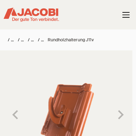
Haup
/
/
/
/
Rundholzhalterung J11v