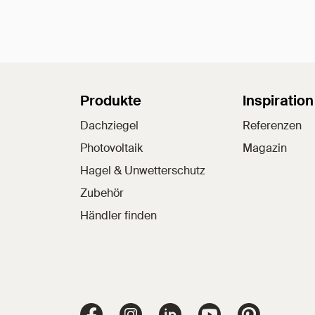
Sitemap
Produkte
Inspiration
Dachziegel
Referenzen
Photovoltaik
Magazin
Hagel & Unwetterschutz
Zubehör
Händler finden
Jacobi Dachziegel auf Facebook
Jacobi Dachziegel auf Instagram
Jacobi Dachziegel auf Li
Jacobi Dachziege
Jacobi Dac