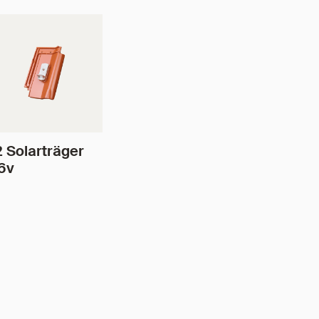
 Solarträger
6v