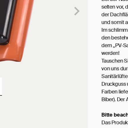
selten vor, 
der Dachflä
und somit a
Im schlimms
den bestehe
dem „PV-San
werden!
Tauschen Si
von uns dur
Sanitärlüft
Druckguss un
Farben lief
Biber). Der 
Bitte beach
Das Produkt