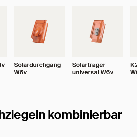
6v
Solardurchgang
Solarträger
K2
W6v
universal W6v
W
hziegeln kombinierbar