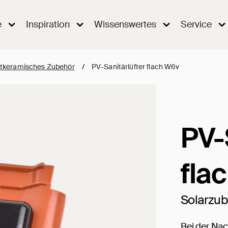
e
Inspiration
Wissenswertes
Service
tkeramisches Zubehör
/
PV-Sanitärlüfter flach W6v
PV-
fla
Solarzu
Bei der Na