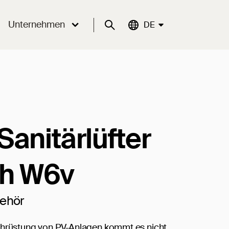
Unternehmen
Suche
Aktuelle Sprache:
DE
Sanitärlüfter
ch W6v
behör
chrüstung von PV-Anlagen kommt es nicht