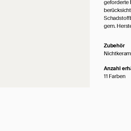
geforderte 
berücksich
Schadstoff
gem. Herst
Zubehör
Nichtkeram
Anzahl erh
11 Farben