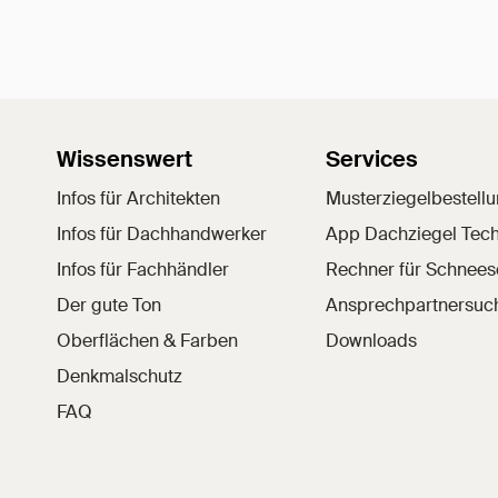
Wissenswert
Services
Infos für Architekten
Musterziegelbestell
Infos für Dachhandwerker
App Dachziegel Tech
Infos für Fachhändler
Rechner für Schnee
Der gute Ton
Ansprechpartnersuc
Oberflächen & Farben
Downloads
Denkmalschutz
FAQ
nkedIn
l auf YouTube
hziegel auf Pinterest