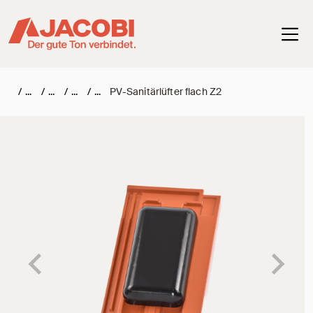
Haup
/
/
/
/
PV-Sanitärlüfter flach Z2