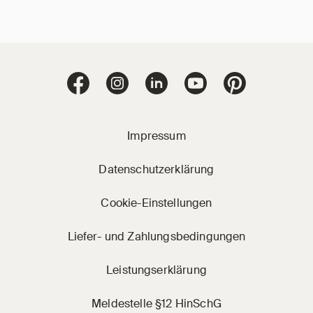
Jacobi Dachziegel 
Jacobi Dachziegel auf Facebook
Jacobi Dachziegel auf Instagram
Jacobi Dachziegel auf Linke
Jacobi Dachziegel a
Jacobi Dachz
Impressum
Datenschutzerklärung
Cookie-Einstellungen
Liefer- und Zahlungsbedingungen
Leistungserklärung
Meldestelle §12 HinSchG