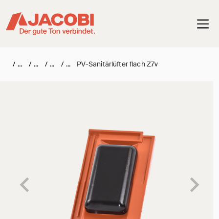
Haup
/
/
/
/
PV-Sanitärlüfter flach Z7v