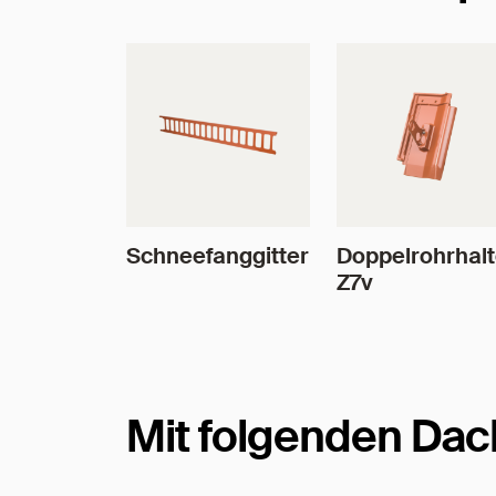
Schneefanggitter
Doppelrohrhal
Z7v
Mit folgenden Dac