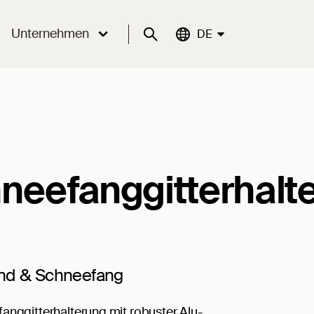
Unternehmen
Suche
Aktuelle Sprache:
DE
neefanggitterhalt
nd & Schneefang
anggitterhalterung mit robuster Alu-