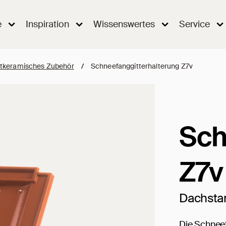
e
Inspiration
Wissenswertes
Service
tkeramisches Zubehör
/
Schneefanggitterhalterung Z7v
Sch
Z7v
Dachsta
Die Schneef