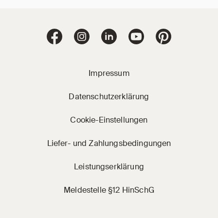
Jacobi Dachziegel 
Jacobi Dachziegel auf Facebook
Jacobi Dachziegel auf Instagram
Jacobi Dachziegel auf Linke
Jacobi Dachziegel a
Jacobi Dachz
Impressum
Datenschutzerklärung
Cookie-Einstellungen
Liefer- und Zahlungsbedingungen
Leistungserklärung
Meldestelle §12 HinSchG